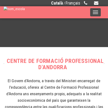
Català
Français
/
·
Toggle
navigati
CENTRE DE FORMACIÓ PROFESSIONAL
D'ANDORRA
El Govern d'Andorra, a través del Ministeri encarregat de
l'educació, ofereix al Centre de Formació Professional
d'Andorra uns ensenyaments propis, adequats a la realitat
socioeconòmica del país que garanteixen la
correspondència entre les qualificacions professionals i les