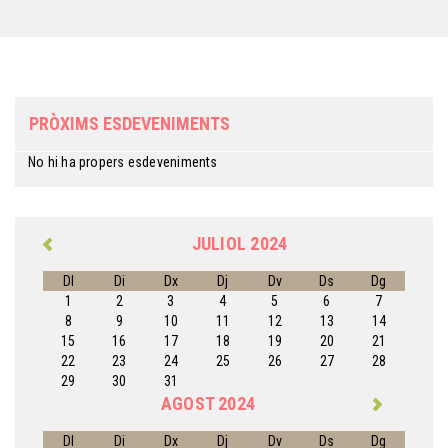
PRÒXIMS ESDEVENIMENTS
No hi ha propers esdeveniments
JULIOL 2024
Dl
Di
Dx
Dj
Dv
Ds
Dg
1
2
3
4
5
6
7
8
9
10
11
12
13
14
15
16
17
18
19
20
21
22
23
24
25
26
27
28
29
30
31
AGOST 2024
Dl
Di
Dx
Dj
Dv
Ds
Dg